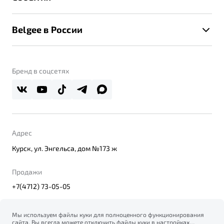
Клиентская поддержка
Калькулятор ТО
Новости
Помощь на дорогах
Belgee в России
Контакты
Belgee Линк
О бренде
Belgee Клуб
О дилерском центре
Бренд в соцсетях
Belgee Плюс
Правовая информация
Реферальная программа
Адрес
Курск, ул. Энгельса, дом №173 ж
Продажи
+7(4712) 73-05-05
Мы используем файлы куки для полноценного функционирования
сайта. Вы всегда можете отключить файлы куки в настройках
© 2026