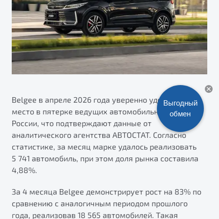
ПОДДЕРЖКА
Автокредит
О дилерском центре
Трейд-ин
Гарантия Belgee
Правовая информация
Яркий кроссовер
Страхование
Belgee Линк
от 2 219 990 ₽*
Расчет КАСКО
Belgee Клуб
Обзор
В наличии
Belgee Плюс
Реферальная программа
Belgee в апреле 2026 года уверенно удерживает
Выгодный
S50
место в пятерке ведущих автомобильных брендов
обмен
Клиентская поддержка
России, что подтверждают данные от
Помощь на дорогах
аналитического агентства АВТОСТАТ. Согласно
статистике, за месяц марке удалось реализовать
5 741 автомобиль, при этом доля рынка составила
4,88%.
За 4 месяца Belgee демонстрирует рост на 83% по
сравнению с аналогичным периодом прошлого
Узнайте о специальных выгодах при покупке
Элегантный и практичный седан
года, реализовав 18 565 автомобилей. Такая
автомобиля Belgee