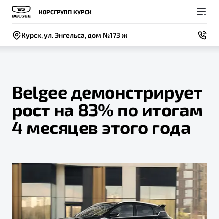
КОРСГРУПП КУРСК
Курск, ул. Энгельса, дом №173 ж
Belgee демонстрирует
рост на 83% по итогам
Покупателям
Владельцам
О компании
Модели
4 месяцев этого года
ВЫБОР И ПОКУПКА
СЕРВИС
СОБЫТИЯ
Новый
X50+
Автомобили в наличии
Записаться на сервис
Новости
Спецпредложения и Акции
Руководство по эксплуатации
Контакты
Записаться на тест-драйв
Техническое обслуживание
BELGEE В РОССИИ
Калькулятор ТО
ФИНАНСЫ И УСЛУГИ
О бренде