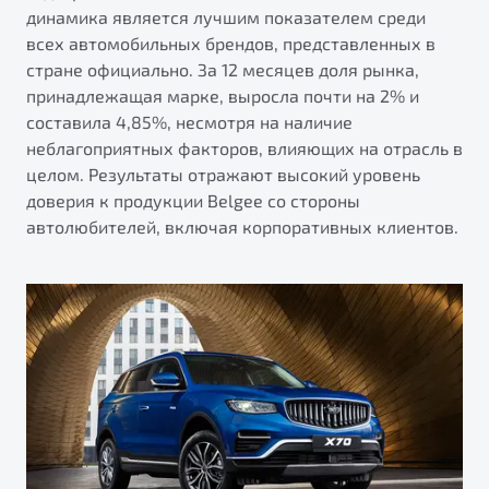
от 1 699 990 ₽*
динамика является лучшим показателем среди
Подробно
всех автомобильных брендов, представленных в
стране официально. За 12 месяцев доля рынка,
Обзор
В наличии
принадлежащая марке, выросла почти на 2% и
составила 4,85%, несмотря на наличие
X70
Будьте еще более уверены на дорогах с программой
неблагоприятных факторов, влияющих на отрасль в
"Помощь на дорогах"
Автомобили в наличии
целом. Результаты отражают высокий уровень
Тест-драйв
Преимущества программы
доверия к продукции Belgee со стороны
Автокредит
автолюбителей, включая корпоративных клиентов.
Спецпредложения
Запись на сервис
Калькулятор ТО
Универсальный кроссовер
Клиентская поддержка
от 2 499 990 ₽*
Обзор
В наличии