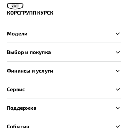
КОРСГРУПП КУРСК
Модели
X50+
Выбор и покупка
S50
Автомобили в наличии
X70
Финансы и услуги
Спецпредложения и Акции
Автокредит
Записаться на тест-драйв
Сервис
Трейд-ин
Получить предложение
Записаться на сервис
Страхование
Поддержка
Руководство по эксплуатации
Расчет КАСКО
Гарантия Belgee
Техническое обслуживание
События