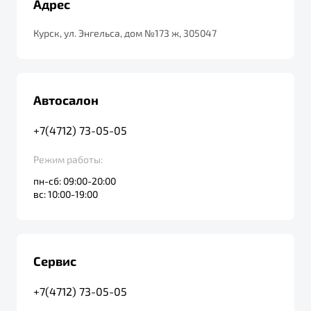
Адрес
от 1 699 990 ₽*
Подробно
Курск, ул. Энгельса, дом №173 ж, ​305047
Обзор
В наличии
X70
Будьте еще более уверены на дорогах с программой
"Помощь на дорогах"
Автосалон
Автомобили в наличии
Тест-драйв
Преимущества программы
+7(4712) 73-05-05
Автокредит
Спецпредложения
Режим работы:
пн-сб: 09:00-20:00
вс: 10:00-19:00
Запись на сервис
Калькулятор ТО
Универсальный кроссовер
Клиентская поддержка
от 2 499 990 ₽*
Сервис
Обзор
В наличии
+7(4712) 73-05-05