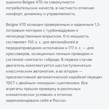
оценили Belgee X70 по совокупности
от 1 699 990 ₽*
потребительских качеств, в частности отмечая
Подробно
комфорт, динамику и управляемость.
Обзор
В наличии
Belgee X70 оснащен проверенным и надежным 1,5-
X70
Будьте еще более уверены на дорогах с программой
литровым мотором с турбонаддувом и
"Помощь на дорогах"
Автомобили в наличии
непосредственным впрыском. Его мощность
Тест-драйв
составляет 150 л. с. для автомобилей в
Преимущества программы
Автокредит
переднеприводном исполнении и 177 л. с. — для
Спецпредложения
кроссоверов, оснащенных полным приводом и
системой «мягкого» гибрида. В первом случае
двигатель комплектуется шестиступенчатым
Запись на сервис
классическим автоматом, а во втором —
Калькулятор ТО
преселективной автоматической коробкой передач
Универсальный кроссовер
Клиентская поддержка
7DCT с двойным «мокрым» сцеплением. Все
от 2 499 990 ₽*
агрегаты прошли проверку в различных
климатических условиях и отлично
зарекомендовали себя в России.
Обзор
В наличии