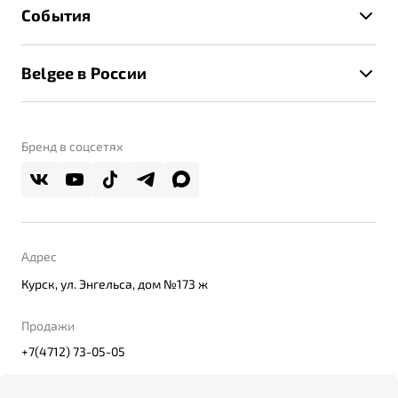
Техническое обслуживание
События
Клиентская поддержка
Калькулятор ТО
Новости
Помощь на дорогах
Belgee в России
Контакты
Belgee Линк
О бренде
Belgee Клуб
О дилерском центре
Бренд в соцсетях
Belgee Плюс
Правовая информация
Реферальная программа
Адрес
Курск, ул. Энгельса, дом №173 ж
Продажи
+7(4712) 73-05-05