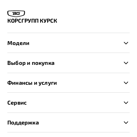
КОРСГРУПП КУРСК
Модели
X50+
Выбор и покупка
S50
Автомобили в наличии
X70
Финансы и услуги
Спецпредложения и Акции
Автокредит
Записаться на тест-драйв
Сервис
Трейд-ин
Получить предложение
Записаться на сервис
Страхование
Поддержка
Руководство по эксплуатации
Расчет КАСКО
Гарантия Belgee