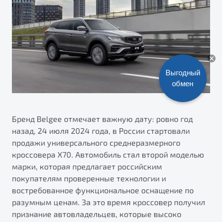
ПОДДЕРЖКА
Автокредит
О дилерском центре
Трейд-ин
Гарантия Belgee
Правовая информация
Яркий кроссовер
Страхование
Belgee Линк
от 2 219 990 ₽*
Расчет КАСКО
Belgee Клуб
Выгодный
Обзор
В наличии
Belgee Плюс
обмен
Реферальная программа
S50
Клиентская поддержка
Бренд Belgee отмечает важную дату: ровно год
назад, 24 июля 2024 года, в России стартовали
Помощь на дорогах
продажи универсального среднеразмерного
кроссовера X70. Автомобиль стал второй моделью
марки, которая предлагает российским
покупателям проверенные технологии и
востребованное функциональное оснащение по
разумным ценам. За это время кроссовер получил
Узнайте о специальных выгодах при покупке
признание автовладельцев, которые высоко
Элегантный и практичный седан
автомобиля Belgee