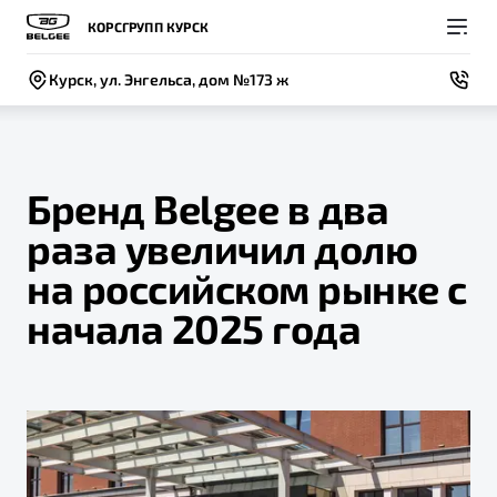
КОРСГРУПП КУРСК
Курск, ул. Энгельса, дом №173 ж
Бренд Belgee в два
раза увеличил долю
Покупателям
Владельцам
О компании
Модели
на российском рынке с
ВЫБОР И ПОКУПКА
СЕРВИС
СОБЫТИЯ
начала 2025 года
Новый
X50+
Автомобили в наличии
Записаться на сервис
Новости
Спецпредложения и Акции
Руководство по эксплуатации
Контакты
Записаться на тест-драйв
Техническое обслуживание
BELGEE В РОССИИ
Калькулятор ТО
ФИНАНСЫ И УСЛУГИ
О бренде