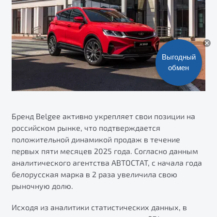
ПОДДЕРЖКА
Автокредит
О дилерском центре
Трейд-ин
Гарантия Belgee
Правовая информация
Яркий кроссовер
Страхование
Belgee Линк
от 2 219 990 ₽*
Выгодный
Расчет КАСКО
Belgee Клуб
обмен
Обзор
В наличии
Belgee Плюс
Реферальная программа
S50
Клиентская поддержка
Бренд Belgee активно укрепляет свои позиции на
российском рынке, что подтверждается
Помощь на дорогах
положительной динамикой продаж в течение
первых пяти месяцев 2025 года. Согласно данным
аналитического агентства АВТОСТАТ, с начала года
белорусская марка в 2 раза увеличила свою
рыночную долю.
Исходя из аналитики статистических данных, в
Узнайте о специальных выгодах при покупке
Элегантный и практичный седан
автомобиля Belgee