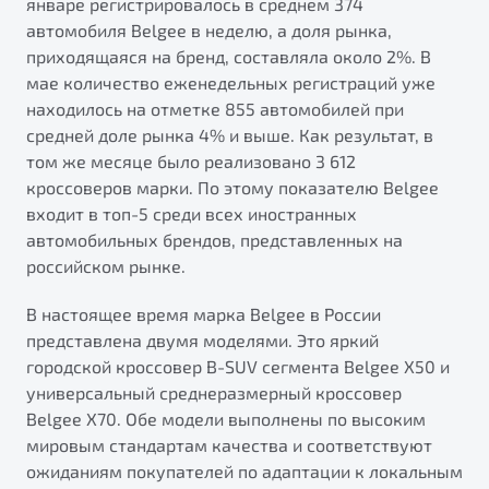
январе регистрировалось в среднем 374
от 1 699 990 ₽*
автомобиля Belgee в неделю, а доля рынка,
Подробно
приходящаяся на бренд, составляла около 2%. В
Обзор
В наличии
мае количество еженедельных регистраций уже
находилось на отметке 855 автомобилей при
X70
Будьте еще более уверены на дорогах с программой
средней доле рынка 4% и выше. Как результат, в
"Помощь на дорогах"
Автомобили в наличии
том же месяце было реализовано 3 612
Тест-драйв
кроссоверов марки. По этому показателю Belgee
Преимущества программы
Автокредит
входит в топ-5 среди всех иностранных
Спецпредложения
автомобильных брендов, представленных на
российском рынке.
Запись на сервис
В настоящее время марка Belgee в России
Калькулятор ТО
представлена двумя моделями. Это яркий
Универсальный кроссовер
Клиентская поддержка
городской кроссовер B-SUV сегмента Belgee X50 и
универсальный среднеразмерный кроссовер
от 2 499 990 ₽*
Belgee X70. Обе модели выполнены по высоким
мировым стандартам качества и соответствуют
Обзор
В наличии
ожиданиям покупателей по адаптации к локальным