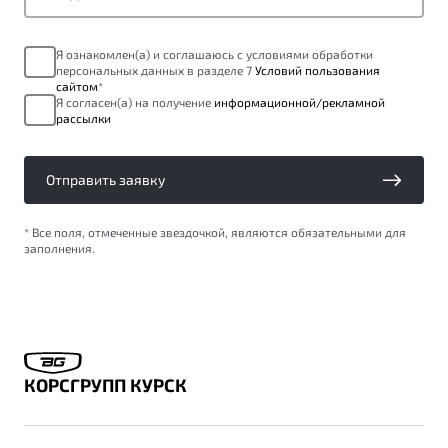
ПОДДЕРЖКА
Автокредит
О дилерском центре
Я ознакомлен(а) и соглашаюсь с условиями обработки
Трейд-ин
Гарантия Belgee
Правовая информация
персональных данных в разделе 7
Условий пользования
Яркий кроссовер
сайтом
*
Страхование
Belgee Линк
Я согласен(а) на получение
информационной/рекламной
от 2 219 990 ₽*
рассылки
Расчет КАСКО
Belgee Клуб
Обзор
В наличии
Belgee Плюс
Отправить заявку
Реферальная программа
S50
* Все поля, отмеченные звездочкой, являются обязательными для
Клиентская поддержка
заполнения.
Помощь на дорогах
КОРСГРУПП КУРСК
Узнайте о специальных выгодах при покупке
Элегантный и практичный седан
автомобиля Belgee