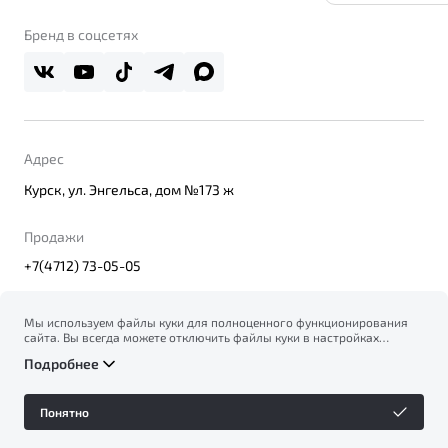
Belgee Клуб
О дилерском центре
Бренд в соцсетях
Belgee Плюс
Правовая информация
Реферальная программа
Адрес
Курск, ул. Энгельса, дом №173 ж
Продажи
+7(4712) 73-05-05
Мы используем файлы куки для полноценного функционирования
сайта. Вы всегда можете отключить файлы куки в настройках
© 2026
вашего браузера. Продолжая использовать сайт, вы соглашаетесь
Правовая информация
Подробнее
на сбор и использование файлов куки, и подтверждаете
Политика конфиденциальности персональных данных
ознакомление с информацией по сбору, использованию и
Официальный сайт Belgee в России
возможной блокировке файлов куки в
Политике
Сделано в ПЕРКС
Понятно
конфиденциальности
.