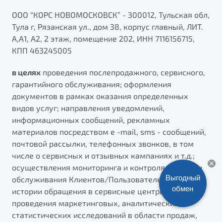
ПОДДЕРЖКА
Автокредит
О дилерском центре
ООО “КОРС НОВОМОСКОВСК” - 300012, Тульская обл,
Тула г, Рязанская ул., дом 38, корпус главный, ЛИТ.
Трейд-ин
Гарантия Belgee
Правовая информация
А,А1, А2, 2 этаж, помещение 202, ИНН 7116156715,
Яркий кроссовер
Страхование
Belgee Линк
КПП 463245005
от 2 219 990 ₽*
Расчет КАСКО
Belgee Клуб
в целях
проведения послепродажного, сервисного,
Обзор
В наличии
Belgee Плюс
гарантийного обслуживания; оформления
документов в рамках оказания определенных
Реферальная программа
S50
видов услуг; направления уведомлений,
Клиентская поддержка
информационных сообщений, рекламных
материалов посредством e -mail, sms - сообщений,
Помощь на дорогах
почтовой рассылки, телефонных звонков, в том
числе о сервисных и отзывных кампаниях и т.д.;
осуществления мониторинга и контроля продаж и
Выгодный
обслуживания Клиентов/Пользователей; ведения
обмен
истории обращения в сервисные центры;
проведения маркетинговых, аналитических,
Узнайте о специальных выгодах при покупке
статистических исследований в области продаж,
Элегантный и практичный седан
автомобиля Belgee