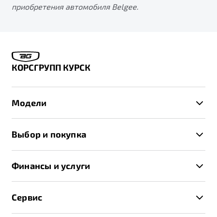
приобретения автомобиля Belgee.
КОРСГРУПП КУРСК
Модели
X50+
Выбор и покупка
S50
Автомобили в наличии
X70
Финансы и услуги
Спецпредложения и Акции
Автокредит
Записаться на тест-драйв
Сервис
Трейд-ин
Получить предложение