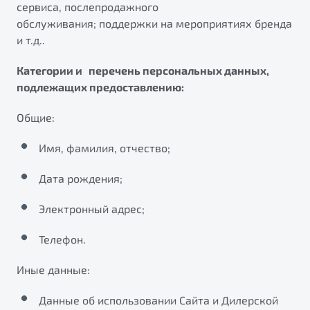
сервиса, послепродажного
от 1 699 990 ₽*
обслуживания; поддержки на мероприятиях бренда
Подробно
и т.д..
Обзор
В наличии
Категории и перечень персональных данных,
X70
Будьте еще более уверены на дорогах с программой
подлежащих предоставлению:
"Помощь на дорогах"
Автомобили в наличии
Общие:
Тест-драйв
Преимущества программы
Автокредит
Имя, фамилия, отчество;
Спецпредложения
Дата рождения;
Запись на сервис
Электронный адрес;
Калькулятор ТО
Универсальный кроссовер
Клиентская поддержка
Телефон.
от 2 499 990 ₽*
Иные данные:
Обзор
В наличии
Данные об использовании Сайта и Дилерской