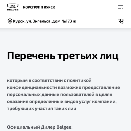
КОРСГРУПП КУРСК
Курск, ул. Энгельса, дом №173 ж
Перечень третьих лиц
Покупателям
Владельцам
О компании
Модели
которым в соответствии с политикой
ВЫБОР И ПОКУПКА
СЕРВИС
СОБЫТИЯ
Новый
конфиденциальности возможно предоставление
X50+
Автомобили в наличии
Записаться на сервис
Новости
персональных данных пользователей в целях
оказания определенных видов услуг компании,
Спецпредложения и Акции
Руководство по эксплуатации
Контакты
требующих участия таких лиц
Записаться на тест-драйв
Техническое обслуживание
BELGEE В РОССИИ
Калькулятор ТО
Официальный Дилер Belgee:
ФИНАНСЫ И УСЛУГИ
О бренде